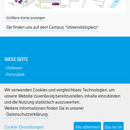
Größere Karte anzeigen
Sie finden uns auf dem Campus "Universitätsplatz"
DIESE SEITE
Vorlesen
Permalink
Impressum
Wir verwenden Cookies und vergleichbare Technologien, um
unsere Website zuverlässig bereitzustellen, Inhalte einzubinden
Datenschutz
und die Nutzung statistisch auszuwerten.
Weitere Informationen finden Sie in unserer
Barrierefreiheit
Datenschutzerklärung
.
Cookie-Einstellungen
Cookie-Einstellungen
Alle ablehnen
Das ist ok