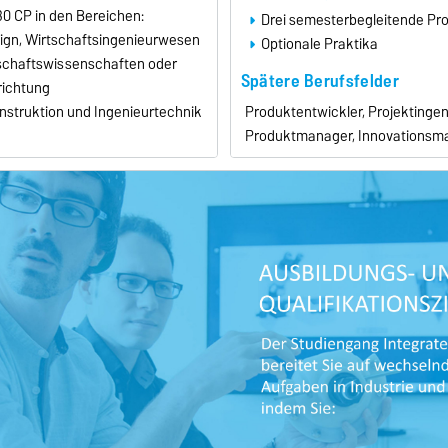
0 CP in den Bereichen:
Drei semesterbegleitende Pro
ign, Wirtschaftsingenieurwesen
Optionale Praktika
tschaftswissenschaften oder
Spätere Berufsfelder
richtung
Produktentwickler, Projektingeni
struktion und Ingenieurtechnik
Produktmanager, Innovationsma