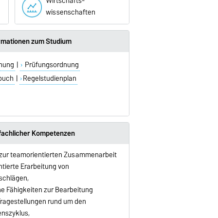
Wirtschafts-
wissenschaften
ormationen zum Studium
dnung
|
Prüfungsordnung
buch
|
Regelstudienplan
fachlicher Kompetenzen
 zur teamorientierten Zusammenarbeit
ntierte Erarbeitung von
schlägen,
he Fähigkeiten zur Bearbeitung
Fragestellungen rund um den
nszyklus,