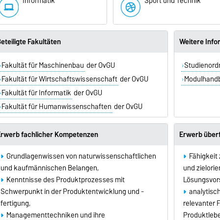
Informatik
Sport und Technik
eteiligte Fakultäten
Weitere Inf
Fakultät für Maschinenbau
der OvGU
Studienor
Fakultät für Wirtschaftswissenschaft
der OvGU
Modulhand
Fakultät für Informatik
der OvGU
Fakultät für Humanwissenschaften
der OvGU
rwerb fachlicher Kompetenzen
Erwerb über
Grundlagenwissen von naturwissenschaftlichen
Fähigkeit
und kaufmännischen Belangen,
und zielorie
Kenntnisse des Produktprozesses mit
Lösungsvor
Schwerpunkt in der Produktentwicklung und -
analytisc
fertigung,
relevanter 
Managementtechniken und ihre
Produktlebe