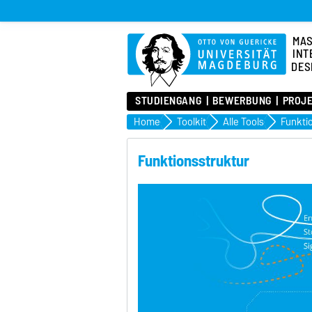
MA
INT
DES
STUDIENGANG
BEWERBUNG
PROJ
Home
Toolkit
Alle Tools
Funkti
Funktionsstruktur