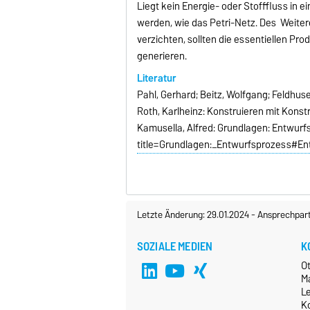
Liegt kein Energie- oder Stofffluss in
werden, wie das Petri-Netz. Des Weiter
verzichten, sollten die essentiellen Pr
generieren.
Literatur
Pahl, Gerhard; Beitz, Wolfgang; Feldhuse
Roth, Karlheinz: Konstruieren mit Konst
Kamusella, Alfred: Grundlagen: Entwurf
title=Grundlagen:_Entwurfsprozess#En
Letzte Änderung: 29.01.2024
-
Ansprechpar
SOZIALE MEDIEN
K
O
M
L
K