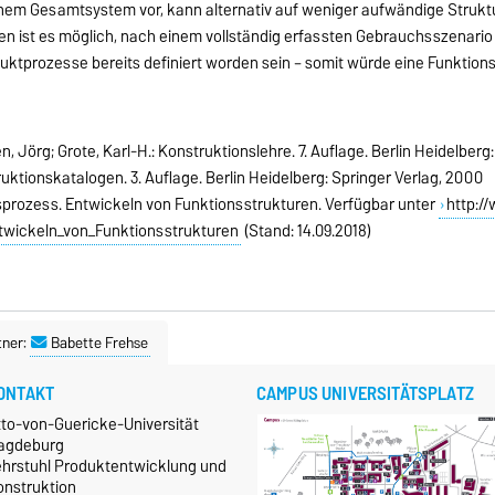
 einem Gesamtsystem vor, kann alternativ auf weniger aufwändige Struk
en ist es möglich, nach einem vollständig erfassten Gebrauchsszenario 
oduktprozesse bereits definiert worden sein – somit würde eine Funkti
n, Jörg; Grote, Karl-H.: Konstruktionslehre. 7. Auflage. Berlin Heidelberg
ruktionskatalogen. 3. Auflage. Berlin Heidelberg: Springer Verlag, 2000
sprozess. Entwickeln von Funktionsstrukturen. Verfügbar unter
http:/
twickeln_von_Funktionsstrukturen
(Stand: 14.09.2018)
tner:
Babette Frehse
ONTAKT
CAMPUS UNIVERSITÄTSPLATZ
tto-von-Guericke-Universität
agdeburg
ehrstuhl Produktentwicklung und
onstruktion