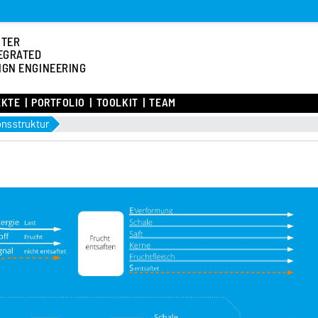
STER
EGRATED
IGN ENGINEERING
EKTE
PORTFOLIO
TOOLKIT
TEAM
onsstruktur