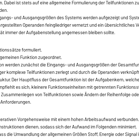
 Dabei ist stets auf eine allgemeine Formulierung der Teilfunktionen z
den.
angs- und Ausgangsgrößen des Systems werden aufgezeigt und System
rgestellten Operanden feingliedriger vernetzt und ein übersichtliches 
t immer der Aufgabenstellung angemessen bleiben sollte.
ionssätze formuliert.
llgemeinen Funktion zugeordnet.
tion werden zunächst die Eingangs- und Ausgangsgrößen der Gesamtfunk
iger komplexe Teilfunktionen zerlegt und durch die Operanden verknüpft
ruktur. Der Hauptfluss der Gesamtfunktion ist der Aufgabenkern, welc
pfiehlt es sich, kleinere Funktionseinheiten mit getrennten Funktionsst
d Zusammenlegen von Teilfunktionen sowie Ändern der Reihenfolge ode
 Anforderungen.
 iterativen Vorgehensweise mit einem hohen Arbeitsaufwand verbunden. A
struktionen dienen, sodass sich der Aufwand im Folgenden minimiert.
s die Umwandlung der allgemeinen Größen Stoff, Energie oder Signal ine